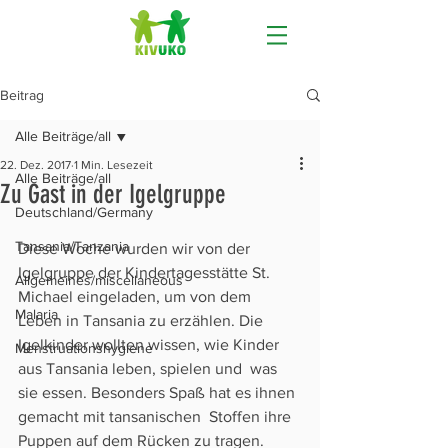
Beitrag
Alle Beiträge/all
22. Dez. 2017
1 Min. Lesezeit
Alle Beiträge/all
Zu Gast in der Igelgruppe
Deutschland/Germany
Tansania/Tanzania
Diese Woche wurden wir von der 
Igelgruppe der Kindertagesstätte St.  
Allgemeines/miscellaneous
Michael eingeladen, um von dem 
Malaria
Leben in Tansania zu erzählen. Die  
Igelkinder wollten wissen, wie Kinder 
Menstruationshygiene
aus Tansania leben, spielen und  was 
sie essen. Besonders Spaß hat es ihnen 
gemacht mit tansanischen  Stoffen ihre 
Puppen auf dem Rücken zu tragen.