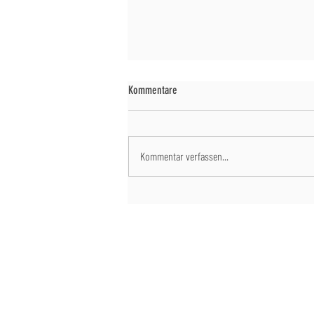
Kommentare
Kommentar verfassen...
Großer Dank und weihnachtliche Grüße
SPONSORING
KONTAKT