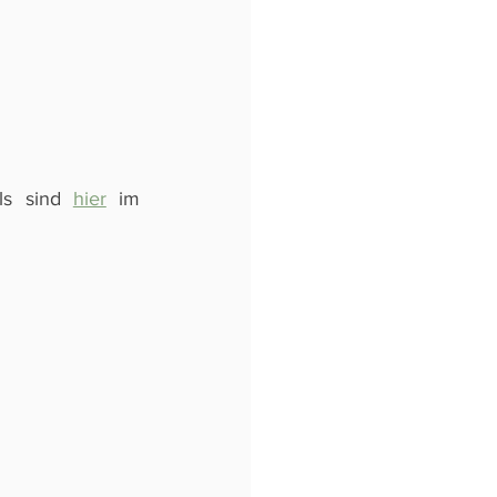
ls sind 
hier
 im 