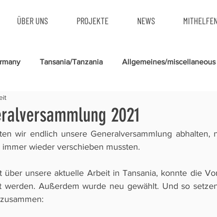
ÜBER UNS
PROJEKTE
NEWS
MITHELFE
ermany
Tansania/Tanzania
Allgemeines/miscellaneous
eit
eralversammlung 2021
en wir endlich unsere Generalversammlung abhalten, n
 immer wieder verschieben mussten. 
über unsere aktuelle Arbeit in Tansania, konnte die Vor
et werden. Außerdem wurde neu gewählt. Und so setzen w
e zusammen: