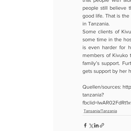
that people with al
people still believe
good life. That is t
in Tanzania. 
Some clients of Kivu
some time in the hospi
is even harder for 
members of Kivuko ta
family’s support. Fu
gets support by her 
Quellen/sources: htt
tanzania?
fbclid=IwAR02FdR
Tansania/Tanzania