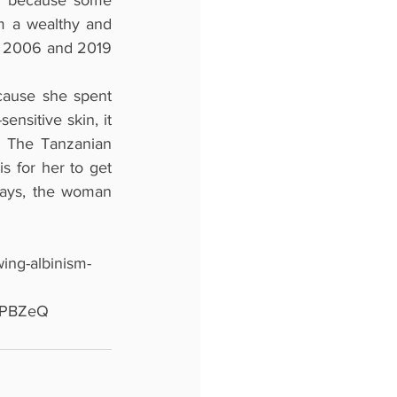
d because some 
m a wealthy and 
n 2006 and 2019 
cause she spent 
ensitive skin, it 
 The Tanzanian 
 for her to get 
days, the woman 
ing-albinism-
WPBZeQ