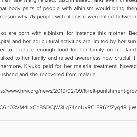
binism are marginalized, discriminated, and even chase
 that body parts of people with albinism would bring the
he reason why 76 people with albinism were killed betwee
ko are born with albinism, for instance this mother. Be
tal and her agricultural activities are limited by her sun-s
her to produce enough food for her family on her land.
lked to her family and raised awareness how crucial it is
rthermore, Kivuko paid for her malaria treatment. Nowa
husband and she recovered from malaria. 
ps://www.hrw.org/news/2019/02/09/it-felt-punishment-grow
t1xC6b03VM4LxCeBSDCjW3Lq74nnUyRCrFR6YfZyg48Lji