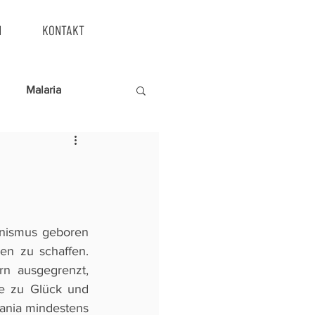
N
KONTAKT
Malaria
nismus geboren 
n zu schaffen. 
n ausgegrenzt, 
le zu Glück und 
ania mindestens 