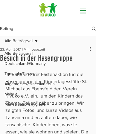
Beitrag
Alle Beiträge/all
23. Apr. 2017
1 Min. Lesezeit
Alle Beiträge/all
Besuch in der Hasengruppe
Deutschland/Germany
Tansania/Tanzania
Im Rahmen ihrer Fastenaktion lud die 
Hasengruppe der  Kindertagesstätte St. 
Allgemeines/miscellaneous
Michael aus Ebensfeld den Verein 
Malaria
Kivuko e.V. ein,  um den Kindern das 
Thema „Teilen“ näher zu bringen. Wir 
Menstruationshygiene
zeigten Fotos  und kurze Videos aus 
Tansania und erzählten dabei, wie 
tansanische  Kinder leben, was sie 
essen, wie sie wohnen und spielen. Die 