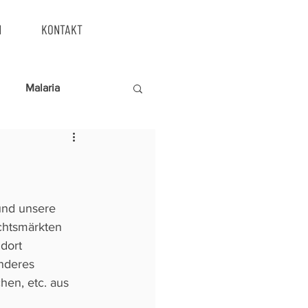
N
KONTAKT
Malaria
chtsmärkten 
dort 
nderes 
en, etc. aus 