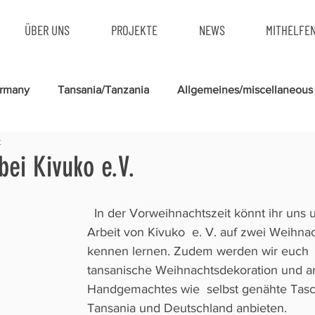
ÜBER UNS
PROJEKTE
NEWS
MITHELFE
ermany
Tansania/Tanzania
Allgemeines/miscellaneous
t
bei Kivuko e.V.
  In der Vorweihnachtszeit könnt ihr uns und unsere 
Arbeit von Kivuko  e. V. auf zwei Weihna
kennen lernen. Zudem werden wir euch  
tansanische Weihnachtsdekoration und a
Handgemachtes wie  selbst genähte Tasch
Tansania und Deutschland anbieten.