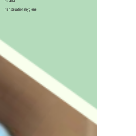
Malaria
Menstruationshygiene