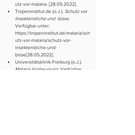
utz-vor-malaria
. [28.05.2022].
Tropeninstitut.de (o.J.). 
Schutz vor 
Insektenstiche und -bisse.
Verfügbar unter: 
https://tropeninstitut.de/malaria/sch
utz-vor-malaria/schutz-vor-
insektenstiche-und-
bisse
[28.05.2022].
Universitätsklinik Freiburg (o.J.). 
Malaria Vorbeugung
. Verfügbar 
unter: 
https://www.uniklinik-
freiburg.de/infektiologie/tropen-
und-reisemedizin/malaria/malaria-
vorbeugung.html
[28.05.2022].
WHO (2022). 
Malaria. 
Verfügbar 
unter: 
https://www.who.int/news-
room/fact-
sheets/detail/malaria
[28.05.2022].
WHO (2022). 
Lifesaving malaria 