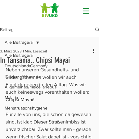
Beitrag
Alle Beiträge/all
3. März 2023
1 Min. Lesezeit
Alle Beiträge/all
In Tansania.. Chipsi Mayai
Deutschland/Germany
Neben unseren Gesundheits- und 
Tansania/Tanzania
Bildungsthemen wollen wir auch 
Einblick geben in den Alltag. Was wir 
Allgemeines/miscellaneous
euch keineswegs vorenthalten wollen: 
Malaria
Chipsi Mayai! 
Menstruationshygiene
Für alle von uns, die schon da gewesen 
sind, ist klar: Dieser Straßenimbiss ist 
unverzichtbar! Zwar sollte man - gerade 
wenn frischer Salat dabei ist - vorsichtig 