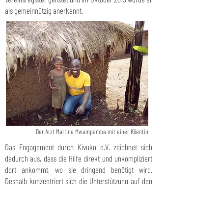
als gemeinnützig anerkannt.
Der Arzt Martine Mwampamba mit einer Klientin
Das Engagement durch Kivuko e.V. zeichnet sich
dadurch aus, dass die Hilfe direkt und unkompliziert
dort ankommt, wo sie dringend benötigt wird.
Deshalb konzentriert sich die Unterstützung auf den
ehemaligen „weltwärts“-Einsatzort Rulenge in
Tansania. Hier gibt es KooperationspartnerIn, die in
engem Austausch mit Kivuko e.V. die Förderung vor