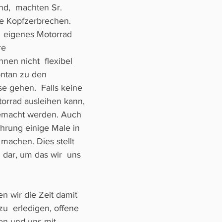
nd,  machten Sr. 
e Kopfzerbrechen. 
  eigenes Motorrad 
re 
nen nicht  flexibel 
ontan zu den 
 gehen.  Falls keine 
orrad ausleihen kann, 
gemacht werden. Auch 
hrung einige Male in 
machen. Dies stellt 
 dar, um das wir  uns 
n wir die Zeit damit 
u  erledigen, offene 
en und uns mit 