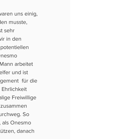
aren uns einig, 
den musste, 
t sehr 
ir in den 
otentiellen 
 Onesmo 
 Mann arbeitet 
lfer und ist 
gement  für die 
Ehrlichkeit 
ige Freiwillige 
hm zusammen 
durchweg. So 
, als Onesmo  
tützen, danach 