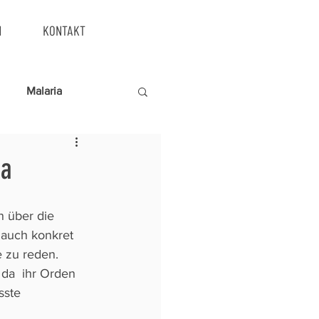
N
KONTAKT
Malaria
ia
n über die 
 auch konkret 
 zu reden. 
da  ihr Orden 
sste 